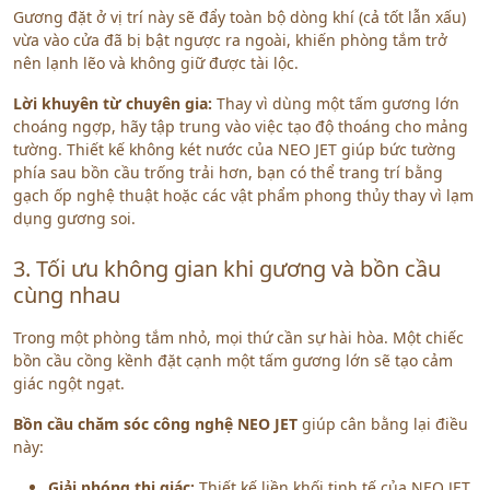
Gương đặt ở vị trí này sẽ đẩy toàn bộ dòng khí (cả tốt lẫn xấu)
vừa vào cửa đã bị bật ngược ra ngoài, khiến phòng tắm trở
nên lạnh lẽo và không giữ được tài lộc.
Lời khuyên từ chuyên gia:
Thay vì dùng một tấm gương lớn
choáng ngợp, hãy tập trung vào việc tạo độ thoáng cho mảng
tường. Thiết kế không két nước của NEO JET giúp bức tường
phía sau bồn cầu trống trải hơn, bạn có thể trang trí bằng
gạch ốp nghệ thuật hoặc các vật phẩm phong thủy thay vì lạm
dụng gương soi.
3. Tối ưu không gian khi gương và bồn cầu
cùng nhau
Trong một phòng tắm nhỏ, mọi thứ cần sự hài hòa. Một chiếc
bồn cầu cồng kềnh đặt cạnh một tấm gương lớn sẽ tạo cảm
giác ngột ngạt.
Bồn cầu chăm sóc công nghệ NEO JET
giúp cân bằng lại điều
này:
Giải phóng thị giác:
Thiết kế liền khối tinh tế của NEO JET