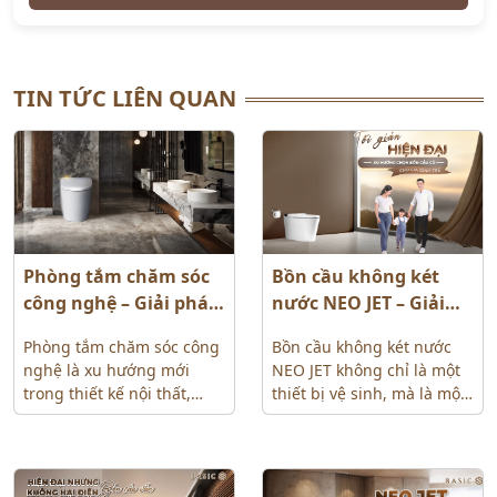
TIN TỨC LIÊN QUAN
Phòng tắm chăm sóc
Bồn cầu không két
công nghệ – Giải pháp
nước NEO JET – Giải
hiện đại cho không
pháp lý tưởng cho mọi
Phòng tắm chăm sóc công
Bồn cầu không két nước
gian sống tiện nghi,
phòng tắm nhỏ hẹp
nghệ là xu hướng mới
NEO JET không chỉ là một
an toàn
trong thiết kế nội thất,
thiết bị vệ sinh, mà là một
mang đến không gian
giải pháp thiết kế triệt để
hiện đại, sạch sẽ và an
cho vấn đề nan giải của
toàn. Nhờ ứng dụng các
các căn hộ hiện đại: Phòng
thiết bị thông minh như
tắm quá nhỏ!
Chúng tôi