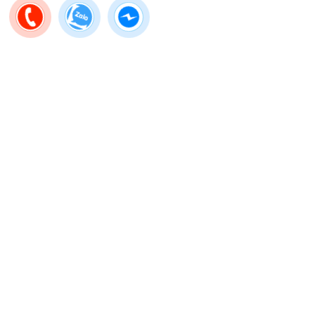
GIÁ TRỊ THẬT
Địa chỉ
Công ty TNHH Thiết bị gia đình Basics Việt Nam
- 202 Vũ Tông Phan, Phường Bình Trưng, Thành phố Hồ Chí
Minh
(Bản đồ)
- Khu vực khác: vui lòng liên hệ
Trợ Lý AI 24/7
để biết thêm