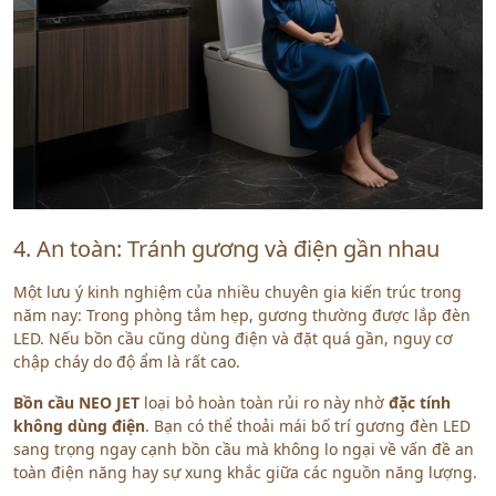
4. An toàn: Tránh gương và điện gần nhau
Một lưu ý kinh nghiệm của nhiều chuyên gia kiến trúc trong
năm nay: Trong phòng tắm hẹp, gương thường được lắp đèn
LED. Nếu bồn cầu cũng dùng điện và đặt quá gần, nguy cơ
chập cháy do độ ẩm là rất cao.
Bồn cầu NEO JET
loại bỏ hoàn toàn rủi ro này nhờ
đặc tính
không dùng điện
. Bạn có thể thoải mái bố trí gương đèn LED
sang trọng ngay cạnh bồn cầu mà không lo ngại về vấn đề an
toàn điện năng hay sự xung khắc giữa các nguồn năng lượng.