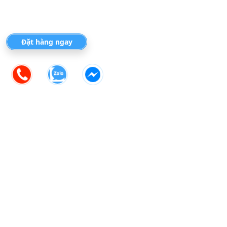
Đặt hàng ngay
GIÁ TRỊ THẬT
Địa chỉ
Công ty TNHH Thiết bị gia đình Basics Việt Nam