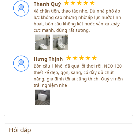
★
★
★
★
★
Thanh Quý
Xả chân tiện, thao tác nhẹ. Dù nhà phố áp
lực không cao nhưng nhờ áp lực nước linh
hoạt, bồn cầu không két nước vẫn xả xoáy
cực mạnh, dùng rất sướng.
★
★
★
★
★
Hưng Thịnh
Bồn cầu 1 khối đã quá lỗi thời rồi, NEO 120
thiết kế đẹp, gọn, sang, có đầy đủ chức
năng, gia đình tôi ai cũng thích. Quý vị nên
trải nghiệm nhé
Hỏi đáp