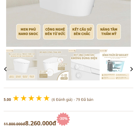
★
★
★
★
★
5.00
(6 Đánh giá)
- 79 Đã bán
-30%
8.260.000đ
11.800.000đ