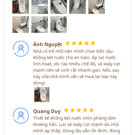
★
★
★
★
★
Ánh Nguyệt
Nhà có trẻ nhỏ nên mình chọn bồn cầu
không két nước cho an toàn. Áp lực nước
linh hoạt, vòi rửa nhiều chế độ, xả xoáy cực
mạnh nên vệ sinh rất nhanh gọn. Nếu sau
này sửa nhà mình vẫn sẽ mua lại loại này
dùng!
★
★
★
★
★
Quang Duy
Thiết kế không két nước nhìn phòng tắm
thoáng hẳn. Lực xả xoáy cực mạnh dù nhà
mình áp thấp. Dùng lâu vẫn ổn định, đúng