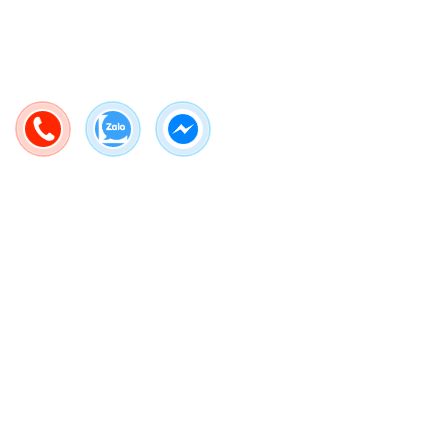
GIÁ TRỊ THẬT
Địa chỉ
Công ty TNHH Thiết bị gia đình Basics Việt Nam
- 202 Vũ Tông Phan, Phường Bình Trưng, Thành phố Hồ Chí