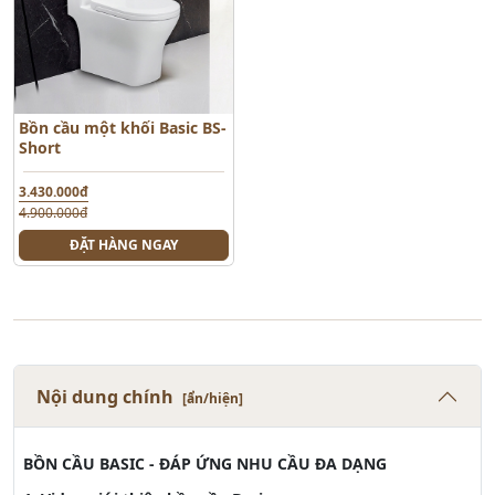
Bồn cầu một khối Basic BS-
Short
3.430.000đ
4.900.000đ
ĐẶT HÀNG NGAY
Nội dung chính
[ẩn/hiện]
BỒN CẦU BASIC - ĐÁP ỨNG NHU CẦU ĐA DẠNG