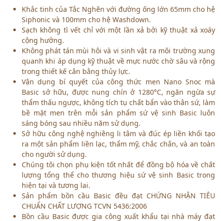
Khắc tinh của Tắc Nghẽn với đường ống lớn 65mm cho hệ
Siphonic và 100mm cho hệ Washdown.
Sạch không tì vết chỉ với một lần xả bởi kỹ thuật xả xoáy
cộng hưởng.
Không phát tán mùi hôi và vi sinh vật ra môi trường xung
quanh khi áp dụng kỹ thuật về mực nước chờ sâu và rộng
trong thiết kế cân bằng thủy lực.
Vận dụng bí quyết của công thức men Nano Snoc mà
Basic sở hữu, được nung chín ở 1280°C, ngăn ngừa sự
thẩm thấu ngược, không tích tụ chất bẩn vào thân sứ, làm
bề mặt men trên mỗi sản phẩm sứ vệ sinh Basic luôn
sáng bóng sau nhiều năm sử dụng.
Sở hữu công nghệ nghiêng li tâm và đúc ép liền khối tạo
ra một sản phẩm liền lạc, thẩm mỹ, chắc chắn, và an toàn
cho người sử dụng.
Chúng tôi chọn phụ kiện tốt nhất để đồng bộ hóa về chất
lượng tổng thể cho thương hiệu sứ vệ sinh Basic trong
hiện tại và tương lai.
Sản phẩm bồn cầu Basic đều đạt CHỨNG NHẬN TIÊU
CHUẨN CHẤT LƯỢNG TCVN 5436:2006
Bồn cầu Basic được gia công xuất khẩu tại nhà máy đạt