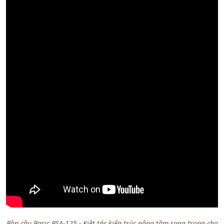
Bồn cầu Basic BSA-125 - Kiệt tác kiến trúc nâng tầm sang trọng cho