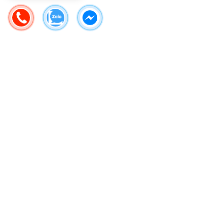
GIÁ TRỊ THẬT
Địa chỉ
Công ty TNHH Thiết bị gia đình Basics Việt Nam
- 202 Vũ Tông Phan, Phường Bình Trưng, Thành phố Hồ Chí
Minh
(Bản đồ)