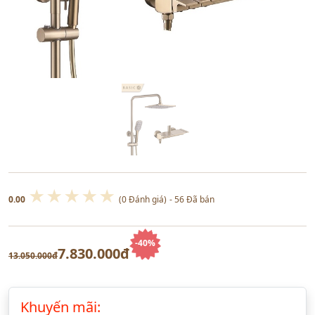
★
★
★
★
★
0.00
(0 Đánh giá)
- 56 Đã bán
-40%
7.830.000đ
13.050.000đ
Khuyến mãi: