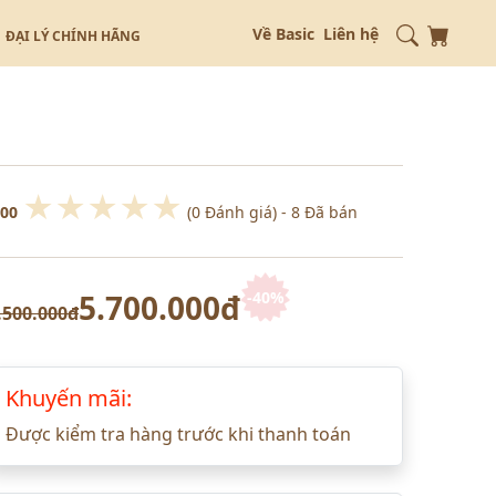
Về Basic
Liên hệ
ĐẠI LÝ CHÍNH HÃNG
★
★
★
★
★
.00
(0 Đánh giá)
- 8 Đã bán
5.700.000đ
-40%
.500.000đ
Khuyến mãi:
Được kiểm tra hàng trước khi thanh toán