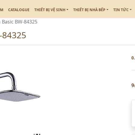
ẮM
CATALOGUE
THIẾT BỊ VỆ SINH
THIẾT BỊ NHÀ BẾP
TIN TỨC
h Basic BW-84325
W-84325
0
9