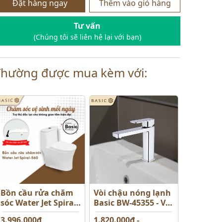
Đặt hàng ngay
Thêm vào giỏ hàng
Tư vấn
(Chúng tôi sẽ liên hệ lại với bạn)
Thường được mua kèm với:
Bồn cầu rửa chăm
Vòi chậu nóng lạnh
sóc Water Jet Spiral-
Basic BW-45355 - Vòi
S-560
thấp
3.996.000đ
1.820.000đ -