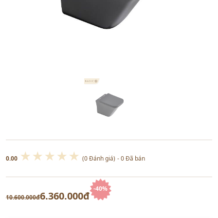
★
★
★
★
★
0.00
(0 Đánh giá)
- 0 Đã bán
-40%
6.360.000đ
10.600.000đ