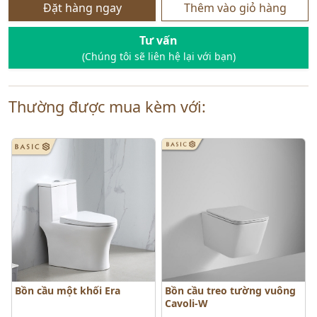
Đặt hàng ngay
Thêm vào giỏ hàng
Tư vấn
(Chúng tôi sẽ liên hệ lại với bạn)
Thường được mua kèm với:
Bồn cầu một khối Era
Bồn cầu treo tường vuông
Cavoli-W