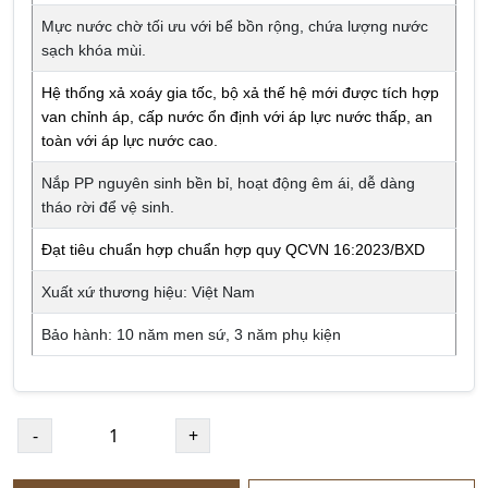
Mực nước chờ tối ưu với bể bồn rộng, chứa lượng nước
sạch khóa mùi.
Hệ thống xả xoáy gia tốc, bộ xả thế hệ mới được tích hợp
van chỉnh áp, cấp nước ổn định với áp lực nước thấp, an
toàn với áp lực nước cao.
Nắp PP nguyên sinh bền bỉ, hoạt động êm ái, dễ dàng
tháo rời để vệ sinh.
Đạt tiêu chuẩn hợp chuẩn hợp quy QCVN 16:2023/BXD
Xuất xứ thương hiệu: Việt Nam
Bảo hành: 10 năm men sứ, 3 năm phụ kiện