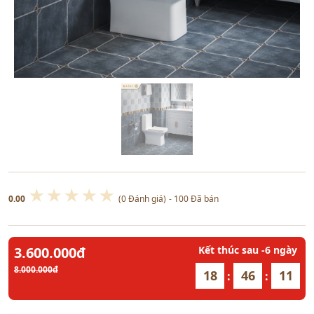
★
★
★
★
★
0.00
(0 Đánh giá)
- 100 Đã bán
3.600.000đ
Kết thúc sau
-6
ngày
8.000.000đ
18
46
09
:
: