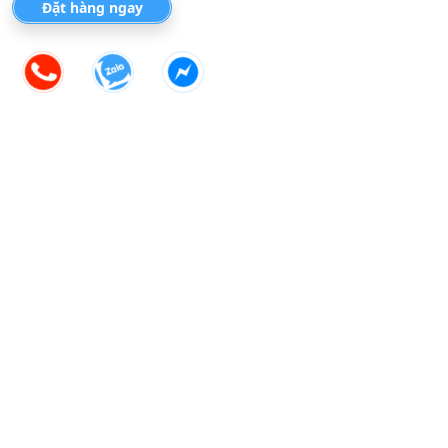
Đặt hàng ngay
GIÁ TRỊ THẬT
Địa chỉ
Công ty TNHH Thiết bị gia đình Basics Việt Nam
- 202 Vũ Tông Phan, Phường Bình Trưng, Thành phố Hồ Chí
Minh
(Bản đồ)