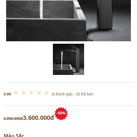
★
★
★
★
★
0.00
(0 Đánh giá)
- 20 Đã bán
-40%
3.600.000đ
6.000.000đ
Màu Sắc