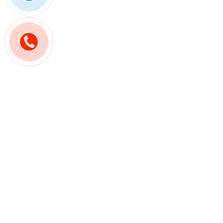
Địa 
Công ty
GIÁ TRỊ THẬT
Basics 
- 202 V
Trưng, 
(Bản đồ