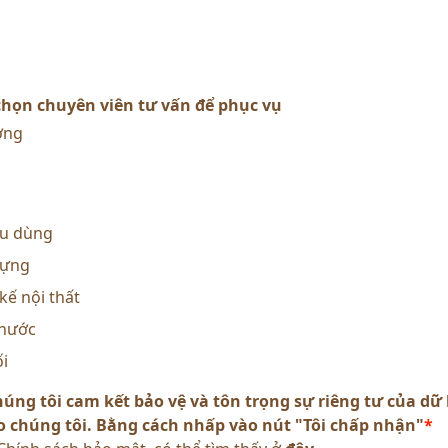
chọn chuyên viên tư vấn để phục vụ
ơng
êu dùng
dựng
kế nội thất
 nước
ối
chúng tôi cam kết bảo vệ và tôn trọng sự riêng tư của dữ
o chúng tôi. Bằng cách nhấp vào nút "Tôi chấp nhận"
*