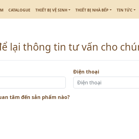
ẮM
CATALOGUE
THIẾT BỊ VỆ SINH
THIẾT BỊ NHÀ BẾP
TIN TỨC
ể lại thông tin tư vấn cho chú
Điện thoại
uan tâm đến sản phẩm nào?