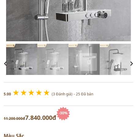
★
★
★
★
★
5.00
(3 Đánh giá)
- 25 Đã bán
-30%
7.840.000đ
11.200.000đ
Màu Sắc