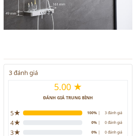
3 đánh giá
5.00 ★
ĐÁNH GIÁ TRUNG BÌNH
★
5
100%
|
3 đánh giá
★
4
0%
|
0 đánh giá
★
3
0%
|
0 đánh giá