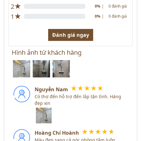
★
2
0%
|
0 đánh giá
★
1
0%
|
0 đánh giá
Đánh giá ngay
Hình ảnh từ khách hàng
★
★
★
★
★
Nguyễn Nam
Có thợ đến hỗ trợ đến lắp tận tình. Hàng
đẹp xịn
★
★
★
★
★
Hoàng Chí Hoành
Màu đen sang cả góc phòng tắm luôn.