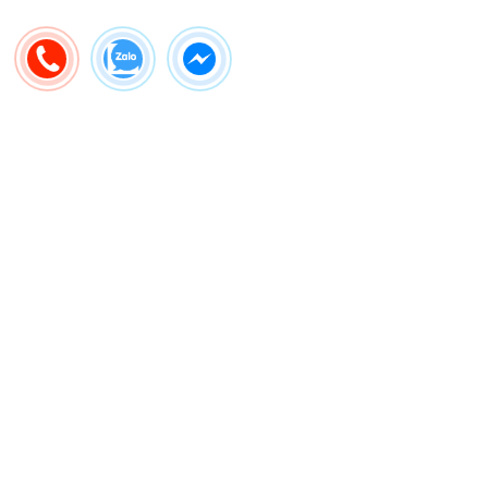
GIÁ TRỊ THẬT
Địa chỉ
Công ty TNHH Thiết bị gia đình Basics Việt Nam
- 202 Vũ Tông Phan, Phường Bình Trưng, Thành phố Hồ Chí
Minh
(Bản đồ)