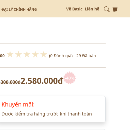
Về Basic
Liên hệ
ĐẠI LÝ CHÍNH HÃNG
★
★
★
★
★
.00
(0 Đánh giá)
- 29 Đã bán
2.580.000đ
-40%
.300.000đ
Khuyến mãi:
Được kiểm tra hàng trước khi thanh toán