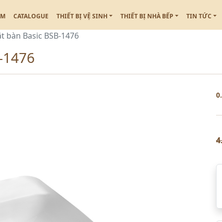
ẮM
CATALOGUE
THIẾT BỊ VỆ SINH
THIẾT BỊ NHÀ BẾP
TIN TỨC
t bàn Basic BSB-1476
-1476
0
4