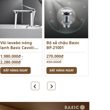
Vòi lavabo nóng
Bộ xả chậu Basic
lạnh Basic Cavoli-L -
BP-21001
Màu Chrome
1.980.000đ -
270.000đ
2.280.000đ
450.000đ
3.800.000đ
ĐẶT HÀNG NGAY
ĐẶT HÀNG NGAY