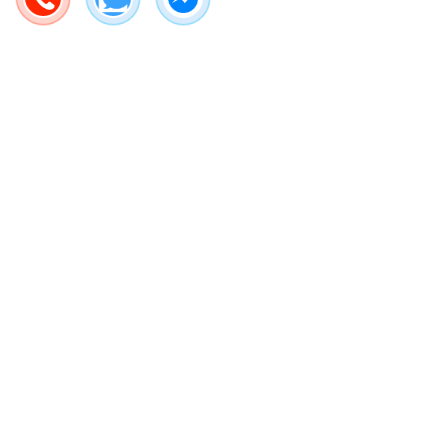
GIÁ TRỊ THẬT
Địa chỉ
Công ty TNHH Thiết bị gia đình Basics Việt Nam
- 202 Vũ Tông Phan, Phường Bình Trưng, Thành phố Hồ Chí
Minh
(Bản đồ)
- Khu vực khác: vui lòng liên hệ
Trợ Lý AI 24/7
để biết thêm
thông tin.