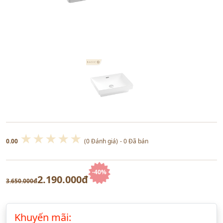
★
★
★
★
★
0.00
(0 Đánh giá)
- 0 Đã bán
-40%
2.190.000đ
3.650.000đ
Khuyến mãi: