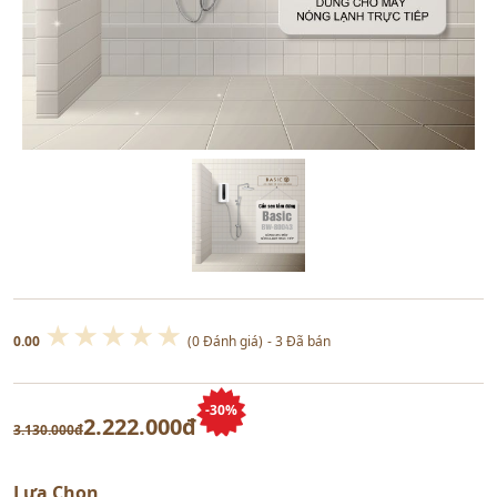
★
★
★
★
★
0.00
(0 Đánh giá)
- 3 Đã bán
-30%
2.222.000đ
3.130.000đ
Lựa Chọn