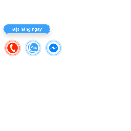
Đặt hàng ngay
GIÁ TRỊ THẬT
Địa chỉ
Công ty TNHH Thiết bị gia đình Basics Việt Nam