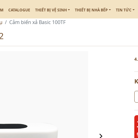
ẮM
CATALOGUE
THIẾT BỊ VỆ SINH
THIẾT BỊ NHÀ BẾP
TIN TỨC
hụ
Cảm biến xả Basic 100TF
2
4
K