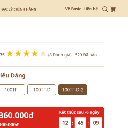
Về Basic
Liên hệ
ĐẠI LÝ CHÍNH HÃNG
★
★
★
★
★
.75
(8 Đánh giá)
- 529 Đã bán
iểu Dáng
100TF
100TF-D
100TF-D-2
Kết thúc sau
-6
ngày
360.000đ
12
45
07
:
:
900.000đ