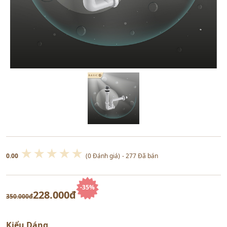
★
★
★
★
★
0.00
(0 Đánh giá)
- 277 Đã bán
-35%
228.000đ
350.000đ
Kiểu Dáng