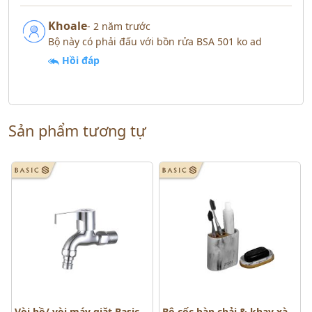
Khoale
- 2 năm trước
Bộ này có phải đấu với bồn rửa BSA 501 ko ad
Hồi đáp
Sản phẩm tương tự
Vòi hồ/ vòi máy giặt Basic
Bộ cốc bàn chải & khay xà