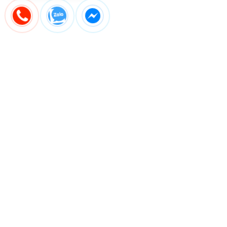
GIÁ TRỊ THẬT
Địa chỉ
Công ty TNHH Thiết bị gia đình Basics Việt Nam
- 202 Vũ Tông Phan, Phường Bình Trưng, Thành phố Hồ Chí
Minh
(Bản đồ)
- Khu vực khác: vui lòng liên hệ
Trợ Lý AI 24/7
để biết thêm