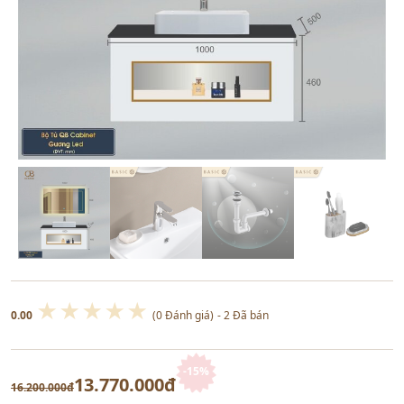
★
★
★
★
★
0.00
(0 Đánh giá)
- 2 Đã bán
-15%
13.770.000đ
16.200.000đ